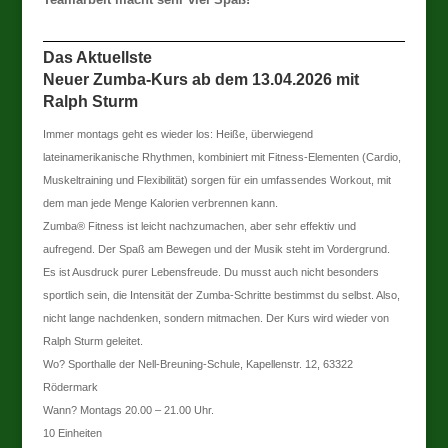
Das Aktuellste
Neuer Zumba-Kurs ab dem 13.04.2026 mit
Ralph Sturm
Immer montags geht es wieder los: Heiße, überwiegend
lateinamerikanische Rhythmen, kombiniert mit Fitness-Elementen (Cardio,
Muskeltraining und Flexibilität) sorgen für ein umfassendes Workout, mit
dem man jede Menge Kalorien verbrennen kann.
Zumba® Fitness ist leicht nachzumachen, aber sehr effektiv und
aufregend. Der Spaß am Bewegen und der Musik steht im Vordergrund.
Es ist Ausdruck purer Lebensfreude. Du musst auch nicht besonders
sportlich sein, die Intensität der Zumba-Schritte bestimmst du selbst. Also,
nicht lange nachdenken, sondern mitmachen. Der Kurs wird wieder von
Ralph Sturm geleitet.
Wo? Sporthalle der Nell-Breuning-Schule, Kapellenstr. 12, 63322
Rödermark
Wann? Montags 20.00 – 21.00 Uhr.
10 Einheiten