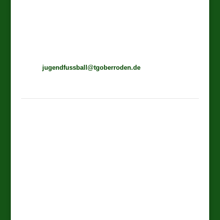
Ansprechpartner
Jugendfußball in der TGO
Harald Gerlach
mobil 0176 64 75 32 60
E-Mail
jugendfussball@tgoberroden.de
jugendfussball@tgoberroden.de
F-Junioren
(Jahrgang 2016 und jünger)
Trainer